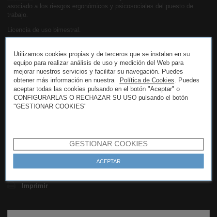
asociado a los riesgos ergonómicos y psicosociales del puesto de
trabajo.
Licencia de uso bimestral.
Servicios Ergo/IBV para el docente:
Utilizamos cookies propias y de terceros que se instalan en su
Consulta al experto
equipo para realizar análisis de uso y medición del Web para
Asistencia técnica
mejorar nuestros servicios y facilitar su navegación. Puedes
Acceso a contenidos exclusivos
obtener más información en nuestra
Política de Cookies
. Puedes
Formación
aceptar todas las cookies pulsando en el botón "Aceptar" o
Descuentos en productos y servicios relacionados con la salud
CONFIGURARLAS O RECHAZAR SU USO pulsando el botón
laboral y la ergonomía
"GESTIONAR COOKIES"
Descuentos de un 15% en cursos de calendario y talleres de
salud laboral y prevención de riesgos
Descubre todo sobre Ergo/IBV aquí:
ergoibv.com
GESTIONAR COOKIES
ACEPTAR
Tweet
Compartir
Imprimir