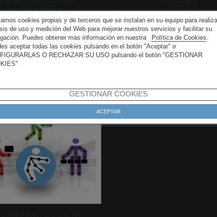
(DESCARGABLE)
izamos cookies propias y de terceros que se instalan en su equipo para realiza
475,00 €
35,00 €
isis de uso y medición del Web para mejorar nuestros servicios y facilitar su
gación. Puedes obtener más información en nuestra
Política de Cookies
.
Impuestos NO INCLUID
mpuestos NO INCLUIDOS
es aceptar todas las cookies pulsando en el botón "Aceptar" o
FIGURARLAS O RECHAZAR SU USO pulsando el botón "GESTIONAR
KIES"
GESTIONAR COOKIES
ACEPTAR
go/IBV Educacional 40