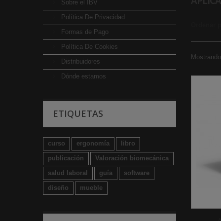
APLIC
Sobre el IBV
Política De Privacidad
Ordenar 
Formas de Pago
Política De Cookies
Mostrando 
Distribuidores
Dónde estamos
ETIQUETAS
curso
ergonomía
libro
publicación
Valoración biomecánica
salud laboral
guía
software
diseño
mueble