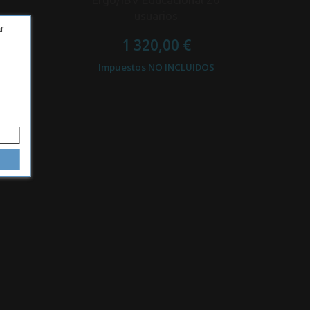
usuarios
r
1 320,00 €
OS
Impuestos NO INCLUIDOS