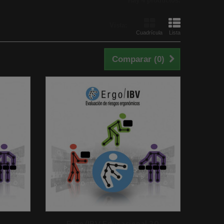
Hay 4 productos.
Vista:
Cuadrícula
Lista
Comparar (
0
)
Ergo/IBV Educacional 20