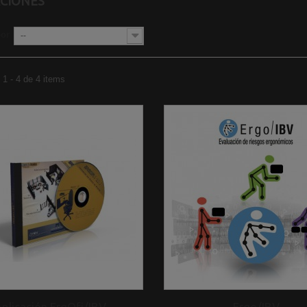
ACIONES
por
--
1 - 4 de 4 items
Aplicación ErgOfi/IBV
Ergo/IBV