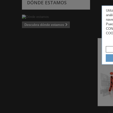
DÓNDE ESTAMOS
Util
anál
nave
I
Pued
Descubra dónde estamos
CON
COO
Er