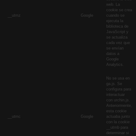
web. La
cookie se crea
__utmz
Google
cuando se
ejecuta la
biblioteca de
JavaScript y
se actualiza
cada vez que
se envían
datos a
Google
Analytics.
No se usa en
ga.js. Se
configura para
interactuar
con urchin.js.
Anteriormente,
esta cookie
__utmc
Google
actuaba junto
con la cookie
__utmb para
determinar si