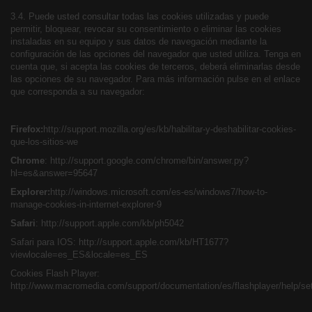
3.4. Puede usted consultar todas las cookies utilizadas y puede
permitir, bloquear, revocar su consentimiento o eliminar las cookies
instaladas en su equipo y sus datos de navegación mediante la
configuración de las opciones del navegador que usted utiliza. Tenga en
cuenta que, si acepta las cookies de terceros, deberá eliminarlas desde
las opciones de su navegador. Para más información pulse en el enlace
que corresponda a su navegador:
Firefox:
http://support.mozilla.org/es/kb/habilitar-y-deshabilitar-cookies-
que-los-sitios-we
Chrome
:
http://support.google.com/chrome/bin/answer.py?
hl=es&answer=95647
Explorer:
http://windows.microsoft.com/es-es/windows7/how-to-
manage-cookies-in-internet-explorer-9
Safari
:
http://support.apple.com/kb/ph5042
Safari para IOS:
http://support.apple.com/kb/HT1677?
viewlocale=es_ES&locale=es_ES
Cookies Flash Player:
http://www.macromedia.com/support/documentation/es/flashplayer/help/s