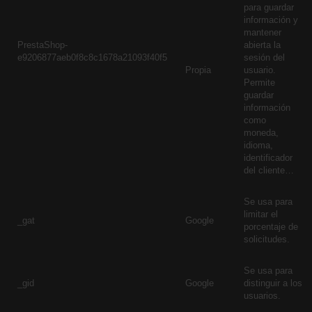
para guardar
información y
mantener
PrestaShop-
abierta la
e9206877aeb0f8c8c1678a21093f40f5
sesión del
Propia
usuario.
Permite
guardar
información
como
moneda,
idioma,
identificador
del cliente…
Se usa para
limitar el
_gat
Google
porcentaje de
solicitudes.
Se usa para
_gid
Google
distinguir a los
usuarios.