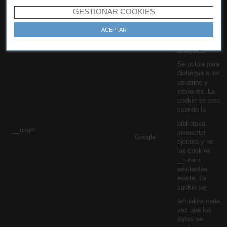
GESTIONAR COOKIES
Estadísticas
de
ACEPTAR
navegación.
Para Google
analytics.
Se utiliza para
distinguir a los
usuarios y
sesiones. La
cookie se crea
cuando la
biblioteca
__unam
javascript
Google
ejecuta y no
las cookies
__unam
existentes
existe. La
cookie se
actualiza cada
vez que los
datos se