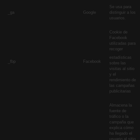
Se usa para
_ga
Google
distinguir a los
usuarios.
Cookie de
Facebook
utilizadas para
recoger
estadísticas
_fbp
Facebook
sobre las
visitas al sitio
y el
rendimiento de
las campañas
publicitarias
Almacena la
fuente de
tráfico o la
campaña que
explica cómo
ha llegado el
usuario al sitio