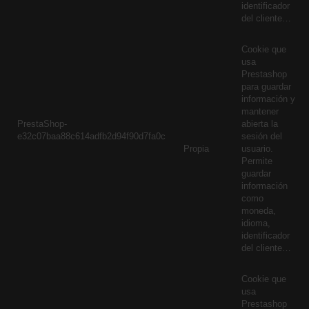
identificador
del cliente…
Cookie que
usa
Prestashop
para guardar
información y
mantener
PrestaShop-
abierta la
e32c07baa88c614adfb2d94f90d7fa0c
sesión del
Propia
usuario.
Permite
guardar
información
como
moneda,
idioma,
identificador
del cliente…
Cookie que
usa
Prestashop