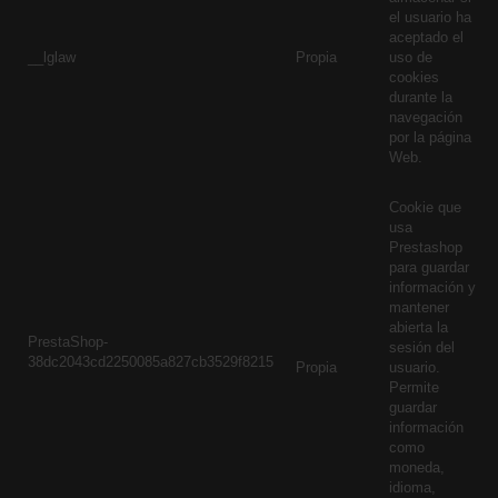
el usuario ha
aceptado el
__lglaw
Propia
uso de
cookies
durante la
navegación
por la página
Web.
Cookie que
usa
Prestashop
para guardar
información y
mantener
abierta la
PrestaShop-
sesión del
38dc2043cd2250085a827cb3529f8215
Propia
usuario.
Permite
guardar
información
como
moneda,
idioma,