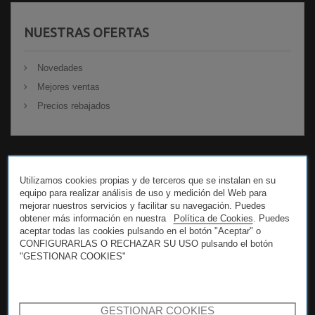
NUESTRAS OFERTAS
Novedades
Mejores ventas
Precios rebajados
Utilizamos cookies propias y de terceros que se instalan en su
SU CUENTA
equipo para realizar análisis de uso y medición del Web para
mejorar nuestros servicios y facilitar su navegación. Puedes
obtener más información en nuestra
Política de Cookies
. Puedes
Autentificación
aceptar todas las cookies pulsando en el botón "Aceptar" o
Crear nueva cuenta
CONFIGURARLAS O RECHAZAR SU USO pulsando el botón
"GESTIONAR COOKIES"
GESTIONAR COOKIES