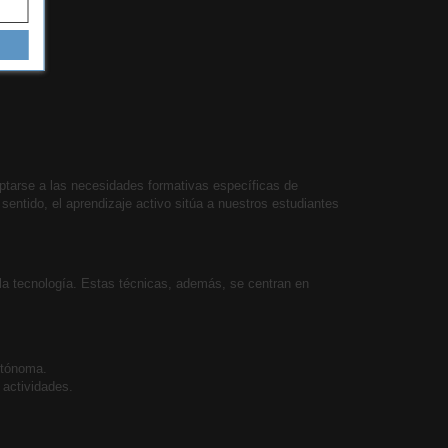
ptarse a las necesidades formativas específicas de
sentido, el aprendizaje activo sitúa a nuestros estudiantes
la tecnología. Estas técnicas, además, se centran en
utónoma.
 actividades.