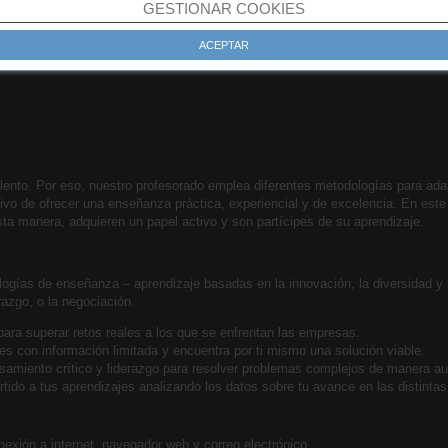
GESTIONAR COOKIES
ACEPTAR
ento. Por eso, nuestro profesorado emplea diferentes metodologías para ada
ivo de ofrecer una enseñanza práctica, experiencial y de excelencia. En este 
sta manera, adquieren un papel activo y son partícipes de su aprendizaje.
ogías de enseñanza – aprendizaje basadas en la innovación, la diversidad y 
razgo, o la negociación.
 para superar retos reales a los que se enfrentan las empresas.
les con información limitada y encuentra por ti mismo una solución viable.
nsamiento crítico y liderazgo para resolver problemas complejos de manera a
tido a tus aprendizajes analizando los datos sobre tu avance en las distintas
exión a internet, navegador web y correo electrónico.