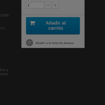
6:00h
Añadir al
carrito
na.
Añadir a la lista de deseos
dos y
iones