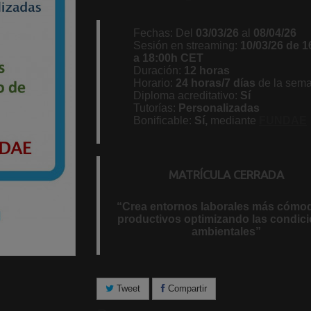
Fechas: Del
03/03/26
al
08/04/26
Sesión en streaming:
10/03/26
de 1
a 18:00h CET
Duración:
12 horas
Horario:
24 horas/7 días
de la sema
Diploma acreditativo:
Sí
Tutorías:
Personalizadas
Bonificable:
Sí,
mediante
FUNDAE
MATRÍCULA CERRADA
“Crea entornos laborales más cómo
productivos optimizando las condic
ambientales”
Tweet
Compartir