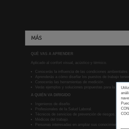
MÁS
QUÉ VAS A APRENDER
Aplicado al confort visual, acústico y térmico.
Conocerás la influencia de las condiciones ambientales 
Aprenderás a cómo diseñar los puestos de trabajo tenie
Conocerás las herramientas de medición.
Verás ejemplos y soluciones propuestas para la mejora d
Util
anál
A QUIÉN VA DIRIGIDO
nave
Pued
Ingenieros de diseño.
CON
Profesionales de la Salud Laboral.
COO
Técnicos de servicios de prevención de riesgos.
Médicos del trabajo.
Personas interesadas en ampliar sus conocimientos en 