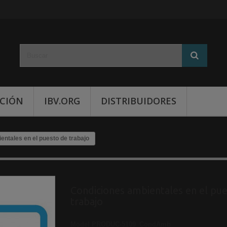
CIÓN
IBV.ORG
DISTRIBUIDORES
ntales en el puesto de trabajo
Condiciones ambientales en el pu
trabajo
Model
PRODUC-5109_CondAmb