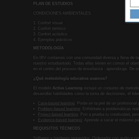
PLAN DE ESTUDIOS
CONDICIONES AMBIENTALES
Confort visual
Confort térmico
Confort acústico
Ejemplos prácticos
METODOLOGÍA
En IBV contamos con una comunidad diversa y llena de tal
nuestro estudiantado. Todas ellas tienen en común el objet
en el centro del proceso de enseñanza - aprendizaje. De e
¿Qué metodología educativa usamos?
El modelo
Active Learning
incluye un conjunto de metodol
desarrollar habilidades como la toma de decisiones, el lide
Case-based learning
: Ponte en la piel de un profesional
Problem-based learning
: Enfréntate a problemáticas rea
Project-based learning
: Pon a prueba tu creatividad, pe
Evidence-based learning
: Aprende a sacar el máximo par
REQUISITOS TÉCNICOS
Software y hardware requeridos: Ordenador con audio y con