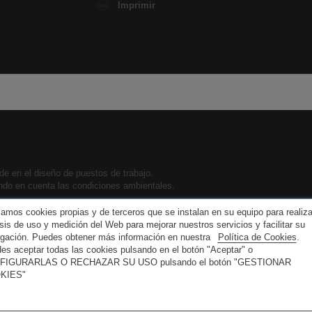
Imprimir
de en el diseño de puestos de trabajo.
ndo en cuenta las condiciones ambientales.
el confort del puesto de trabajo.
izamos cookies propias y de terceros que se instalan en su equipo para realiza
isis de uso y medición del Web para mejorar nuestros servicios y facilitar su
gación. Puedes obtener más información en nuestra
Política de Cookies
.
es aceptar todas las cookies pulsando en el botón "Aceptar" o
FIGURARLAS O RECHAZAR SU USO pulsando el botón "GESTIONAR
KIES"
la evaluación de riesgos ergonómicos.